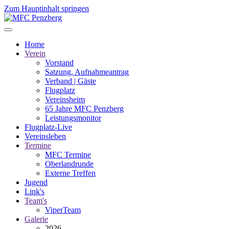
Zum Hauptinhalt springen
Home
Verein
Vorstand
Satzung, Aufnahmeantrag
Verband | Gäste
Flugplatz
Vereinsheim
65 Jahre MFC Penzberg
Leistungsmonitor
Flugplatz-Live
Vereinsleben
Termine
MFC Termine
Oberlandrunde
Externe Treffen
Jugend
Link's
Team's
ViperTeam
Galerie
2026