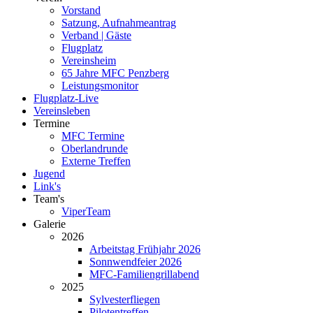
Vorstand
Satzung, Aufnahmeantrag
Verband | Gäste
Flugplatz
Vereinsheim
65 Jahre MFC Penzberg
Leistungsmonitor
Flugplatz-Live
Vereinsleben
Termine
MFC Termine
Oberlandrunde
Externe Treffen
Jugend
Link's
Team's
ViperTeam
Galerie
2026
Arbeitstag Frühjahr 2026
Sonnwendfeier 2026
MFC-Familiengrillabend
2025
Sylvesterfliegen
Pilotentreffen