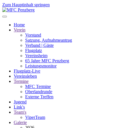
Zum Hauptinhalt springen
Home
Verein
Vorstand
Satzung, Aufnahmeantrag
Verband | Gäste
Flugplatz
Vereinsheim
65 Jahre MFC Penzberg
Leistungsmonitor
Flugplatz-Live
Vereinsleben
Termine
MFC Termine
Oberlandrunde
Externe Treffen
Jugend
Link's
Team's
ViperTeam
Galerie
2026