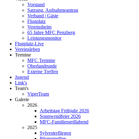
Vorstand
Satzung, Aufnahmeantrag
Verband | Gäste
Flugplatz
Vereinsheim
65 Jahre MFC Penzberg
Leistungsmonitor
Flugplatz-Live
Vereinsleben
Termine
MFC Termine
Oberlandrunde
Externe Treffen
Jugend
Link's
Team's
ViperTeam
Galerie
2026
Arbeitstag Frühjahr 2026
Sonnwendfeier 2026
MFC-Familiengrillabend
2025
Sylvesterfliegen
Pilotentreffen