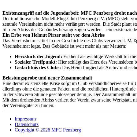
Existenzangriff auf die Jugendarbeit: MFC Penzberg droht nach
Der traditionsreiche Modell-Flug-Club Penzberg e.V. (MFC) steht vor 
zentrale Vereinsheim nicht mehr verlängert werden. Die Stadt plant 
für den Abriss des Gebäudes herangezogen werden – ein existenzieller
Ein Erbe von Helmut Pirzer steht vor dem Abriss
Das Vereinsheim ist tief in der Geschichte des Clubs verwurzelt. Ma
Vereinsheimat legte. Das Gebäude ist weit mehr als nur Mauern:
Herzstück der Jugend:
Es dient als wichtige Werkstatt für 
Sozialer Treffpunkt:
Hier schlägt das Herz des Vereinsleben 
Gedächtnis des Clubs:
Das Heim fungiert als Archiv und siche
Belastungsprobe und neuer Zusammenhalt
Eine derart existenzielle Krise sorgt im Club verständlicherweise für
allerdings ohne die genauen Fakten und die rechtlichen Hintergründe 
in der schweren Stunde geschlossener denn je. Der Zusammenhalt unt
Mit dem drohenden Abriss verliert der Verein zwar seine Werkstatt, n
der Vereinsgüter zu finden.
Impressum
Datenschutz
Copyright © 2026 MFC Penzberg