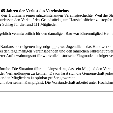
 65 Jahren der Verlust des Vereinsheims
den Trümmern seiner jahrzehntelangen Vereinsgeschichte. Weil die Stad
stattdessen den Verkauf des Grundstücks, um Haushaltslöcher zu stopfe
 Schlag für die rund 111 Mitglieder.
ßgeblich verantwortlich für den damaligen Bau war Ehrenmitglied Helm
die Baukurse der eigenen Jugendgruppe, wo Jugendliche das Handwerk d
bei den regelmäßigen Vereinsabenden und den jährlichen Jahreshauptv
rer Aufbewahrungsort für wertvolle historische Flugmodelle einiger ver
 Unruhe. Die Situation führte unlängst dazu, dass ein Mitglied den Ver
der Verhandlungen zu kennen. Davon lässt sich die Gemeinschaft jedoch
er den Mitgliedern ist spürbar größer geworden.
icht aber seinen Kampfgeist. Die Vorstandschaft arbeitet unter Hochdr