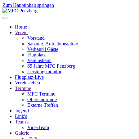
Zum Hauptinhalt springen
Home
Verein
Vorstand
Satzung, Aufnahmeantrag
Verband | Gäste
Flugplatz
Vereinsheim
65 Jahre MFC Penzberg
Leistungsmonitor
Flugplatz-Live
Vereinsleben
Termine
MFC Termine
Oberlandrunde
Externe Treffen
Jugend
Link's
Team's
ViperTeam
Galerie
2026