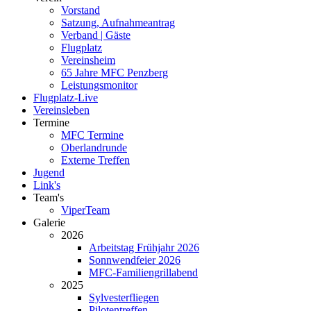
Vorstand
Satzung, Aufnahmeantrag
Verband | Gäste
Flugplatz
Vereinsheim
65 Jahre MFC Penzberg
Leistungsmonitor
Flugplatz-Live
Vereinsleben
Termine
MFC Termine
Oberlandrunde
Externe Treffen
Jugend
Link's
Team's
ViperTeam
Galerie
2026
Arbeitstag Frühjahr 2026
Sonnwendfeier 2026
MFC-Familiengrillabend
2025
Sylvesterfliegen
Pilotentreffen